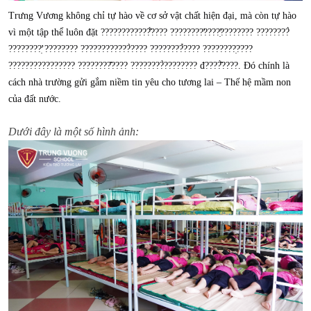
Trưng Vương không chỉ tự hào về cơ sở vật chất hiện đại, mà còn tự hào
vì một tập thể luôn đặt ????????????̂́???? ????????̛????̛̣???????? ????????̀
????????̛̣ ???????? ????????????̀???? ????????̉???? ????????̣????
???????????????? ????????̂???? ????????̀???????? đ????̂̀????. Đó chính là
cách nhà trường gửi gắm niềm tin yêu cho tương lai – Thế hệ mầm non
của đất nước.
Dưới đây là một số hình ảnh: