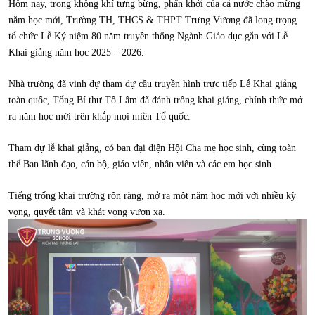
Hôm nay, trong không khí tưng bừng, phấn khởi của cả nước chào mừng
năm học mới, Trường TH, THCS & THPT Trưng Vương đã long trọng
tổ chức Lễ Kỷ niệm 80 năm truyền thống Ngành Giáo dục gắn với Lễ
Khai giảng năm học 2025 – 2026.
Nhà trường đã vinh dự tham dự cầu truyền hình trực tiếp Lễ Khai giảng
toàn quốc, Tổng Bí thư Tô Lâm đã đánh trống khai giảng, chính thức mở
ra năm học mới trên khắp mọi miền Tổ quốc.
Tham dự lễ khai giảng, có ban đại diện Hội Cha mẹ học sinh, cùng toàn
thể Ban lãnh đạo, cán bộ, giáo viên, nhân viên và các em học sinh.
Tiếng trống khai trường rộn ràng, mở ra một năm học mới với nhiều kỳ
vọng, quyết tâm và khát vọng vươn xa.